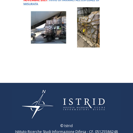
© Istrid
Istituto Ricerche Studi Informazione Difesa - CF. 05125586248