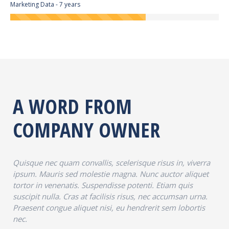
Marketing Data - 7 years
A WORD FROM
COMPANY OWNER
Quisque nec quam convallis, scelerisque risus in, viverra
ipsum. Mauris sed molestie magna. Nunc auctor aliquet
tortor in venenatis. Suspendisse potenti. Etiam quis
suscipit nulla. Cras at facilisis risus, nec accumsan urna.
Praesent congue aliquet nisi, eu hendrerit sem lobortis
nec.