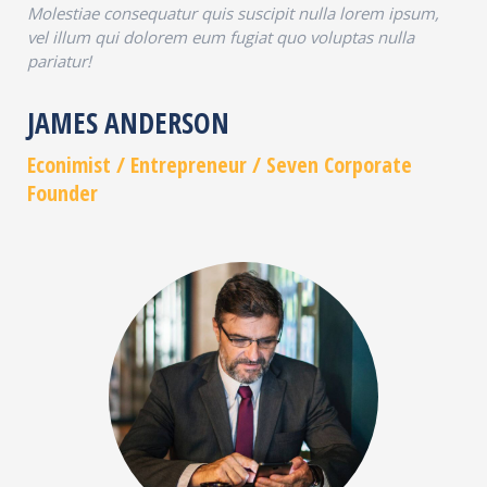
Molestiae consequatur quis suscipit nulla lorem ipsum,
vel illum qui dolorem eum fugiat quo voluptas nulla
pariatur!
JAMES ANDERSON
Econimist / Еntrepreneur / Seven Corporate
Founder